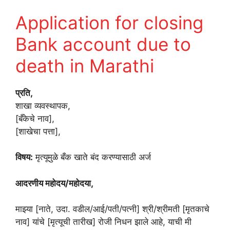
Application for closing
Bank account due to
death in Marathi
प्रति,
शाखा व्यवस्थापक,
[बँकेचे नाव],
[शाखेचा पत्ता],
विषय:
मृत्यूमुळे बँक खाते बंद करण्यासाठी अर्ज
आदरणीय महोदय/महोदया,
माझ्या [नाते, उदा. वडील/आई/पती/पत्नी] श्री/श्रीमती [मृतकाचे
नाव] यांचे [मृत्यूची तारीख] रोजी निधन झाले आहे, याची मी