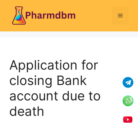
Skip
to
Menu
content
Application for
closing Bank
account due to
death